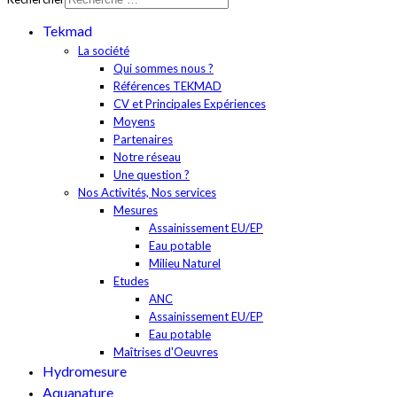
Tekmad
La société
Qui sommes nous ?
Références TEKMAD
CV et Principales Expériences
Moyens
Partenaires
Notre réseau
Une question ?
Nos Activités, Nos services
Mesures
Assainissement EU/EP
Eau potable
Milieu Naturel
Etudes
ANC
Assainissement EU/EP
Eau potable
Maîtrises d'Oeuvres
Hydromesure
Aquanature