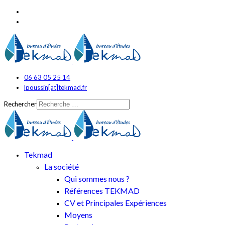
06 63 05 25 14
lpoussin[at]tekmad.fr
Rechercher
Tekmad
La société
Qui sommes nous ?
Références TEKMAD
CV et Principales Expériences
Moyens