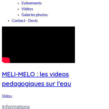
Evénements
Vidéos
Galeries photos
Contact - Devis
MELI-MELO : les videos
pedagogiques sur l'eau
Vidéos
Informations