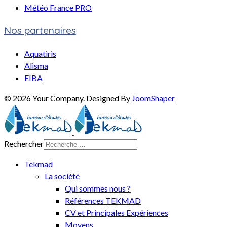
Météo France PRO
Nos partenaires
Aquatiris
Alisma
EIBA
© 2026 Your Company. Designed By
JoomShaper
Rechercher
Tekmad
La société
Qui sommes nous ?
Références TEKMAD
CV et Principales Expériences
Moyens