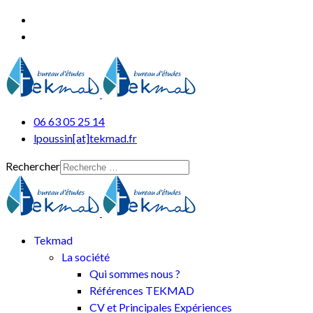
06 63 05 25 14
lpoussin[at]tekmad.fr
Rechercher
Tekmad
La société
Qui sommes nous ?
Références TEKMAD
CV et Principales Expériences