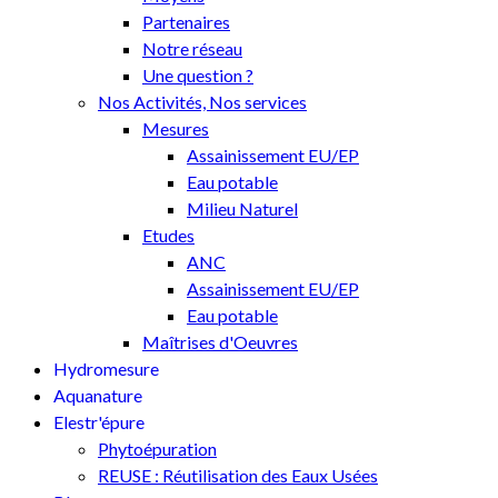
Partenaires
Notre réseau
Une question ?
Nos Activités, Nos services
Mesures
Assainissement EU/EP
Eau potable
Milieu Naturel
Etudes
ANC
Assainissement EU/EP
Eau potable
Maîtrises d'Oeuvres
Hydromesure
Aquanature
Elestr'épure
Phytoépuration
REUSE : Réutilisation des Eaux Usées