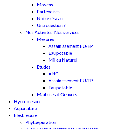
Moyens
Partenaires
Notre réseau
Une question ?
Nos Activités, Nos services
Mesures
Assainissement EU/EP
Eau potable
Milieu Naturel
Etudes
ANC
Assainissement EU/EP
Eau potable
Maîtrises d'Oeuvres
Hydromesure
Aquanature
Elestr'épure
Phytoépuration
REUSE : Réutilisation des Eaux Usées