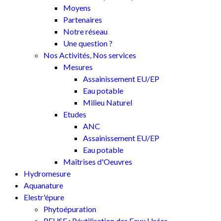
Moyens
Partenaires
Notre réseau
Une question ?
Nos Activités, Nos services
Mesures
Assainissement EU/EP
Eau potable
Milieu Naturel
Etudes
ANC
Assainissement EU/EP
Eau potable
Maîtrises d'Oeuvres
Hydromesure
Aquanature
Elestr'épure
Phytoépuration
REUSE : Réutilisation des Eaux Usées