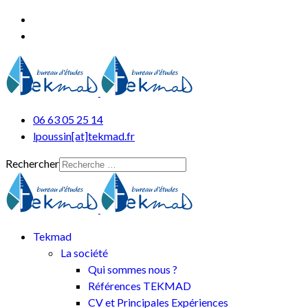
06 63 05 25 14
lpoussin[at]tekmad.fr
Rechercher
Tekmad
La société
Qui sommes nous ?
Références TEKMAD
CV et Principales Expériences