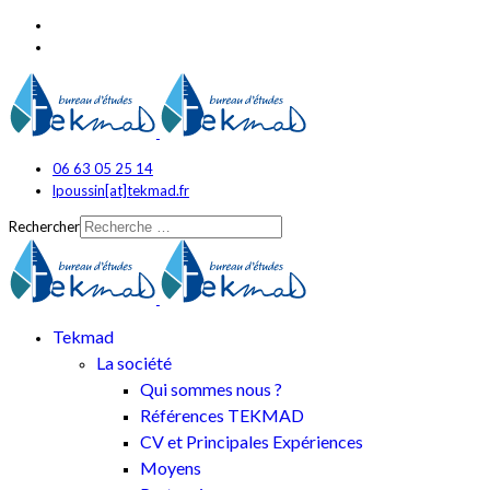
06 63 05 25 14
lpoussin[at]tekmad.fr
Rechercher
Tekmad
La société
Qui sommes nous ?
Références TEKMAD
CV et Principales Expériences
Moyens