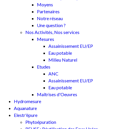
Moyens
Partenaires
Notre réseau
Une question ?
Nos Activités, Nos services
Mesures
Assainissement EU/EP
Eau potable
Milieu Naturel
Etudes
ANC
Assainissement EU/EP
Eau potable
Maîtrises d'Oeuvres
Hydromesure
Aquanature
Elestr'épure
Phytoépuration
REUSE : Réutilisation des Eaux Usées