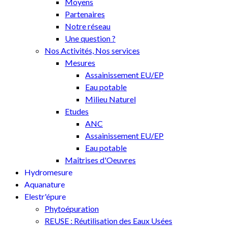
Moyens
Partenaires
Notre réseau
Une question ?
Nos Activités, Nos services
Mesures
Assainissement EU/EP
Eau potable
Milieu Naturel
Etudes
ANC
Assainissement EU/EP
Eau potable
Maîtrises d'Oeuvres
Hydromesure
Aquanature
Elestr'épure
Phytoépuration
REUSE : Réutilisation des Eaux Usées