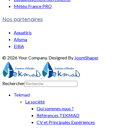
Météo France PRO
Nos partenaires
Aquatiris
Alisma
EIBA
© 2026 Your Company. Designed By
JoomShaper
Rechercher
Tekmad
La société
Qui sommes nous ?
Références TEKMAD
CV et Principales Expériences