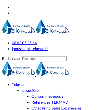
06 63 05 25 14
lpoussin[at]tekmad.fr
Rechercher
Tekmad
La société
Qui sommes nous ?
Références TEKMAD
CV et Principales Expériences