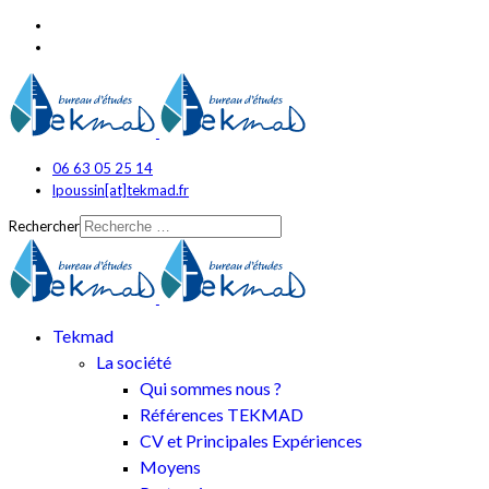
06 63 05 25 14
lpoussin[at]tekmad.fr
Rechercher
Tekmad
La société
Qui sommes nous ?
Références TEKMAD
CV et Principales Expériences
Moyens