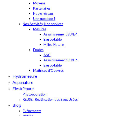
Moyens
Partenaires
Notre réseau
Une question ?
Nos Activités, Nos services
Mesures
Assainissement EU/EP
Eau potable
Milieu Naturel
Etudes
ANC
Assainissement EU/EP
Eau potable
Maîtrises d'Oeuvres
Hydromesure
Aquanature
Elestr'épure
Phytoépuration
REUSE : Réutilisation des Eaux Usées
Blog
Evénements
Vidéos