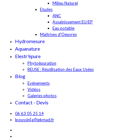
Milieu Naturel
Etudes
ANC
Assainissement EU/EP
Eau potable
Maîtrises d'Oeuvres
Hydromesure
Aquanature
Elestr'épure
Phytoépuration
REUSE : Réutilisation des Eaux Usées
Blog
Evénements
Vidéos
Galeries photos
Contact - Devis
06 63 05 25 14
lpoussin[at]tekmad.fr